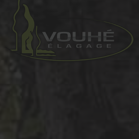
prev
next