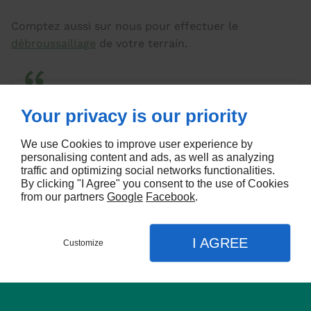
Comptez aussi sur nous pour effectuer le
débroussaillage
de votre terrain.
Des travaux d’élagage à Beaufort en Anjou,
Your privacy is our priority
pour garantir la croissance maitrisée de
vos arbres
We use Cookies to improve user experience by
personalising content and ads, as well as analyzing
traffic and optimizing social networks functionalities.
By clicking "I Agree" you consent to the use of Cookies
from our partners
Google
Facebook
.
I AGREE
Customize
CONTACT
MENU
APPEL
PLAN
Accueil