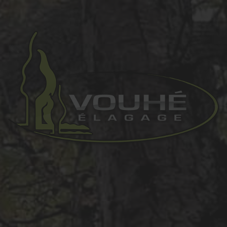
prev
next