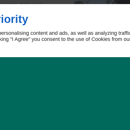
du temps, mais aussi
ensable de procéder à un
iority
e. Cette opération
rsonalising content and ads, as well as analyzing traffi
icking "I Agree" you consent to the use of Cookies from ou
es,
anches mortes,
ux d’élagage
à Beaufort-
quels que soient la