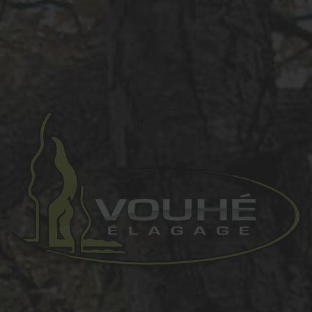
prev
next